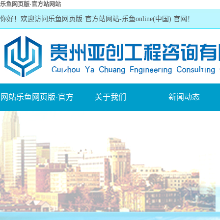
乐鱼网页版·官方站网站
你好！欢迎访问乐鱼网页版·官方站网站-乐鱼online(中国) 官网！
网站乐鱼网页版·官方
关于我们
新闻动态
公司简介
乐鱼网页版·官方站网站
站网站
宣传视频
行业新闻
组织架构
常见问题
乐鱼网页版·官方站网站
公司风采
办公环境