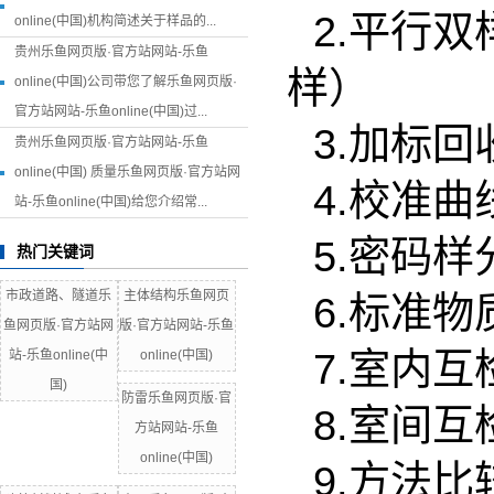
2.平行
online(中国)机构简述关于样品的...
贵州乐鱼网页版·官方站网站-乐鱼
样）
online(中国)公司带您了解乐鱼网页版·
官方站网站-乐鱼online(中国)过...
3.加标
贵州乐鱼网页版·官方站网站-乐鱼
online(中国) 质量乐鱼网页版·官方站网
4.校准
站-乐鱼online(中国)给您介绍常...
5.密码样
热门关键词
市政道路、隧道乐
主体结构乐鱼网页
6.标准
鱼网页版·官方站网
版·官方站网站-乐鱼
7.室内
站-乐鱼online(中
online(中国)
国)
防雷乐鱼网页版·官
8.室间
方站网站-乐鱼
online(中国)
9.方法