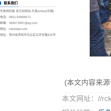
联系我们
乐鱼网页版·官方站网站-乐鱼online(中国)
电话：0851-84866673
邮箱：369073997@qq.com
网址：rckolstad.com
地址：贵州省贵阳市白云区云环东路430号
(本文内容来
本文网址：//rckol