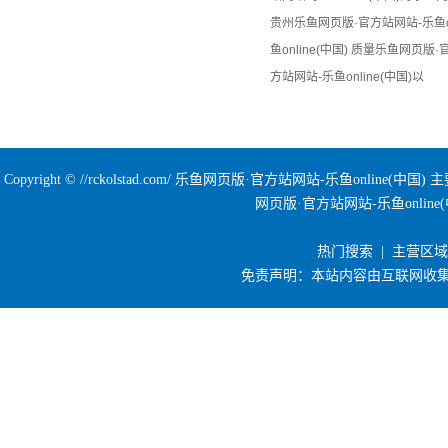
贵州乐鱼网页版·官方站网站-乐鱼o
鱼online(中国) 质量乐鱼网页版
方站网站-乐鱼online(中国)以
Copyright © //rckolstad.com/ 乐鱼网页版·官方站网站-乐鱼online(中国)
网页版·官方站网站-乐鱼online(
热门搜索
| 主营区
免责声明：本站内容由互联网收