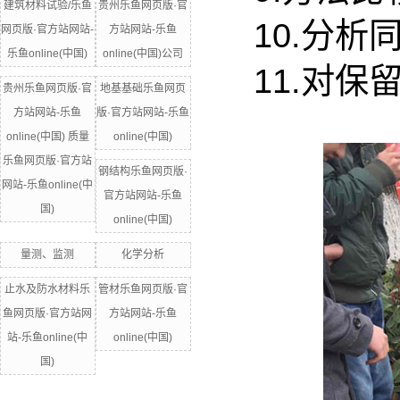
建筑材料试验/乐鱼
贵州乐鱼网页版·官
10.分
网页版·官方站网站-
方站网站-乐鱼
乐鱼online(中国)
online(中国)公司
11.对
贵州乐鱼网页版·官
地基基础乐鱼网页
方站网站-乐鱼
版·官方站网站-乐鱼
online(中国) 质量
online(中国)
乐鱼网页版·官方站
钢结构乐鱼网页版·
网站-乐鱼online(中
官方站网站-乐鱼
国)
online(中国)
量测、监测
化学分析
止水及防水材料乐
管材乐鱼网页版·官
鱼网页版·官方站网
方站网站-乐鱼
站-乐鱼online(中
online(中国)
国)