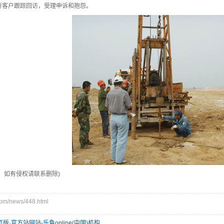
行客户跟踪回访，受理申诉和抱怨。
，如有侵权请联系删除)
m/news/448.html
版·官方站网站-乐鱼online(中国)机构