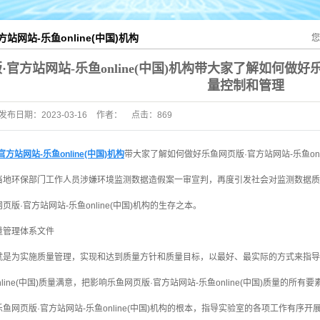
官方站网站-乐鱼
材料
站网站-乐鱼online(中国)机构
online(中国)
结构
鱼网页版·官方站网站-乐鱼
房屋鉴定
官方站网站-乐鱼online(中国)机构带大家了解如何做好乐鱼
质量控制和管理
量控制和管理
岩土乐鱼网页版·官方站
发布日期：
2023-03-16
作者：
点击：
869
网站-乐鱼online(中国) /
水质
基础乐鱼网页版·官方站
环境
方站网站-乐鱼online(中国)机构
带大家了解如何做好乐鱼网页版·官方站网站-乐鱼onl
网站-乐鱼online(中国)
安全防护用品
当地环保部门工作人员涉嫌环境监测数据造假案一审宣判，再度引发社会对监测数据质
版·官方站网站-乐鱼online(中国)机构的生存之本。
量管理体系文件
就是为实施质量管理，实现和达到质量方针和质量目标，以最好、最实际的方式来指导
nline(中国)质量满意，把影响乐鱼网页版·官方站网站-乐鱼online(中国)质
鱼网页版·官方站网站-乐鱼online(中国)机构的根本，指导实验室的各项工作有序开展任