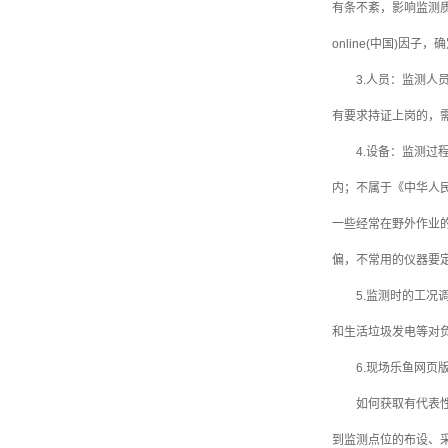
有条不紊，影响监测
online(中国)
3.人员：监测
有要求持证上岗的，
4.设备：监测
内；不属于《中华人
一些经常在野外作业
偏，不常用的仪器要定
5.监测时的工
和生活垃圾发电等对
6.现场乐鱼网页版·
如何获取有代表性
到监测点位的布设、采