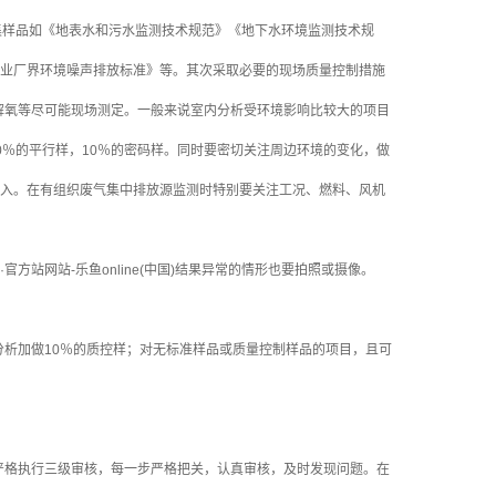
范采集样品如《地表水和污水监测技术规范》《地下水环境监测技术规
业厂界环境噪声排放标准》等。其次采取必要的现场质量控制措施
解氧等尽可能现场测定。一般来说室内分析受环境影响比较大的项目
％的平行样，10％的密码样。同时要密切关注周边环境的变化，做
入。在有组织废气集中排放源监测时特别要关注工况、燃料、风机
站网站-乐鱼online(中国)结果异常的情形也要拍照或摄像。
分析加做10％的质控样；对无标准样品或质量控制样品的项目，且可
国)结果严格执行三级审核，每一步严格把关，认真审核，及时发现问题。在