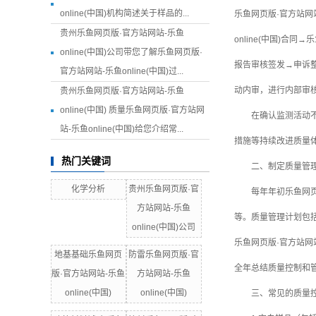
online(中国)机构简述关于样品的...
乐鱼网页版·官方站网站
贵州乐鱼网页版·官方站网站-乐鱼
online(中国)合
online(中国)公司带您了解乐鱼网页版·
报告审核签发→申诉整
官方站网站-乐鱼online(中国)过...
动内审，进行内部审
贵州乐鱼网页版·官方站网站-乐鱼
online(中国) 质量乐鱼网页版·官方站网
在确认监测活动
站-乐鱼online(中国)给您介绍常...
措施等持续改进质量
热门关键词
二、制定质量管
化学分析
贵州乐鱼网页版·官
每年年初乐鱼网页
方站网站-乐鱼
等。质量管理计划包
online(中国)公司
乐鱼网页版·官方站网
地基基础乐鱼网页
防雷乐鱼网页版·官
全年总结质量控制和
版·官方站网站-乐鱼
方站网站-乐鱼
online(中国)
online(中国)
三、常见的质量