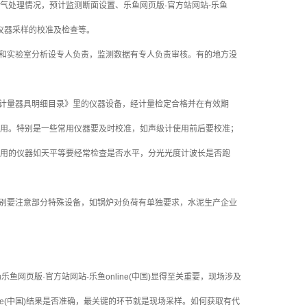
气处理情况，预计监测断面设置、乐鱼网页版·官方站网站-乐鱼
，仪器采样的校准及检查等。
样和实验室分析设专人负责，监测数据有专人负责审核。有的地方没
作计量器具明细目录》里的仪器设备，经计量检定合格并在有效期
用。特别是一些常用仪器要及时校准，如声级计使用前后要校准；
用的仪器如天平等要经常检查是否水平，分光光度计波长是否跑
特别要注意部分特殊设备，如锅炉对负荷有单独要求，水泥生产企业
鱼网页版·官方站网站-乐鱼online(中国)显得至关重要，现场涉及
ne(中国)结果是否准确，最关键的环节就是现场采样。如何获取有代