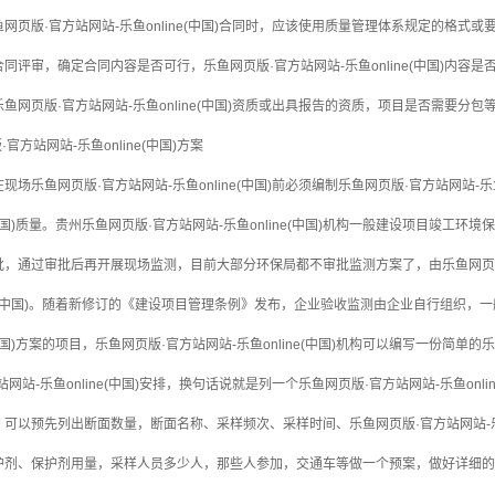
网页版·官方站网站-乐鱼online(中国)合同时，应该使用质量管理体系规定的格
评审，确定合同内容是否可行，乐鱼网页版·官方站网站-乐鱼online(中国)内容是否有
鱼网页版·官方站网站-乐鱼online(中国)资质或出具报告的资质，项目是否需要分包
官方站网站-乐鱼online(中国)方案
现场乐鱼网页版·官方站网站-乐鱼online(中国)前必须编制乐鱼网页版·官方站网站-乐
e(中国)质量。贵州乐鱼网页版·官方站网站-乐鱼online(中国)机构一般建设项目
，通过审批后再开展现场监测，目前大部分环保局都不审批监测方案了，由乐鱼网页版·官
ine(中国)。随着新修订的《建设项目管理条例》发布，企业验收监测由企业自行组织
e(中国)方案的项目，乐鱼网页版·官方站网站-乐鱼online(中国)机构可以编写一份简单的
网站-乐鱼online(中国)安排，换句话说就是列一个乐鱼网页版·官方站网站-乐鱼on
可以预先列出断面数量，断面名称、采样频次、采样时间、乐鱼网页版·官方站网站-乐鱼
剂、保护剂用量，采样人员多少人，那些人参加，交通车等做一个预案，做好详细的安排，