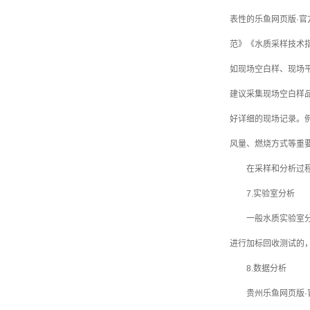
表性的乐鱼网页版·官
范》《水质采样技术
如现场空白样、现场
建议采集现场空白样
好详细的现场记录。
风量、燃烧方式等重
在采样和分析过程
7.实验室分析
一般水质实验室
进行加标回收测试的
8.数据分析
贵州乐鱼网页版·