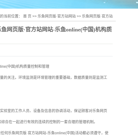
您的当前位置：
首 页
>>
乐鱼网页版·官方站网站
>>
乐鱼网页版·官方站
网站
网页版·官方站网站-乐鱼online(中国)机构质
ine(中国)机构质量控制和管理
量的关注。环境监测是环境管理的重要基础，数据质量则是监测工
实验室的工作人员、设备及信息的协调活动，保证顾客对乐鱼网页
量的所有要素综合在一起进行有效的连续的控制的一套合理的管理机制。
何乐鱼网页版·官方站网站-乐鱼online(中国)活动都必须遵守，使