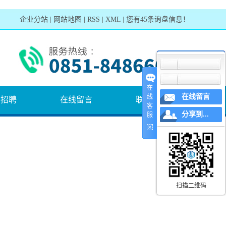
企业分站
|
网站地图
|
RSS
|
XML
|
您有
45
条询盘信息！
在
在线留言
线
才招聘
在线留言
联系我们
客
分享到...
服
招聘
联系方式
地理位置
扫描二维码