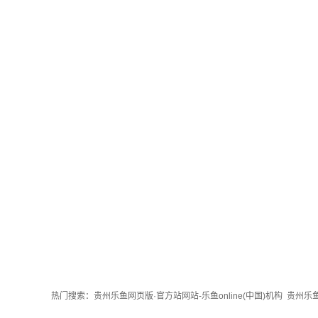
资质档案
实验室、设备间
室内乐鱼网页版·官方站
网站-乐鱼online(中国)
现场乐鱼网页版·官方站
网站-乐鱼online(中国)
安全用品设备
材料设备
化学设备
量测设备
岩土设备
热门搜索：
贵州乐鱼网页版·官方站网站-乐鱼online(中国)机构
贵州乐鱼