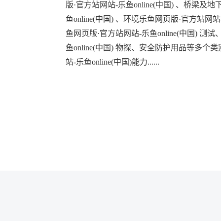
版·官方站网站-乐鱼online(中国) 、桥梁
鱼online(中国) 、环境乐鱼网页版·官方站网站-
鱼网页版·官方站网站-乐鱼online(中国) 
鱼online(中国) 物探、安全防护用品等多
站-乐鱼online(中国)能力......