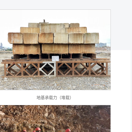
地基承载力（堆载）