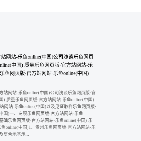
网站-乐鱼online(中国)公司浅谈乐鱼网页
nline(中国) 质量乐鱼网页版·官方站网站-乐
专项乐鱼网页版·官方站网站-乐鱼online(中国)
站网站-乐鱼online(中国)公司浅谈乐鱼网页版·官
中国) 质量乐鱼网页版·官方站网站-乐鱼online(中国)
网站-乐鱼online(中国)以及见证取样乐鱼网页版·
ne(中国)一、专项乐鱼网页版·官方站网站-乐鱼
基基础乐鱼网页版·官方站网站-乐鱼online(中国) 乐
鱼online(中国)1、贵州乐鱼网页版·官方站网站-乐
基及复合地基承...