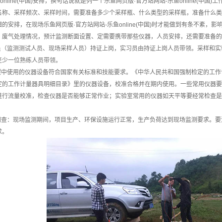
online(中国)安排，换句话说就是列一个乐鱼网页版·官方站网站-乐鱼online(
名称、采样频次、采样时间，需要准备多少个采样瓶、什么类型的采样瓶，准备什么类
的安排，在现场乐鱼网页版·官方站网站-乐鱼online(中国)时才能做到有条不紊
、废气处理情况，预计监测断面设置、定需要携带那些仪器，人员安排，还需要准备的
人员（监测测试人员、现场采样人员）持证上岗，实习员由持证上岗人员带领。采样和
至少一位熟练人员带领。
过程中使用的仪器设备符合国家有关标准和技能要求。《中华人民共和国强制检定的工
定的工作计量器具明细目录》里的仪器设备，校准合格并在期内使用。一些常用仪器要
进行流量校准，检查仪器是否能够正常作业；实验室常用的仪器如天平等要经常检查是
况调查：现场监测期间，项目生产、环保设施运行正常，生产负荷达到现场监测要求。
求。