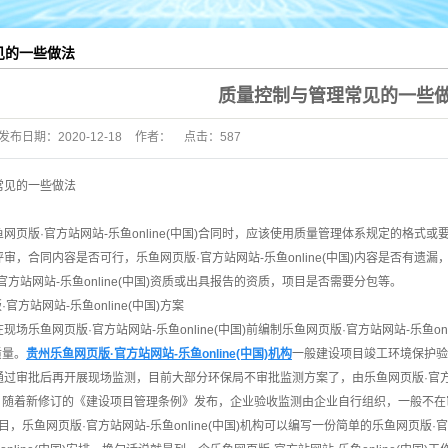
官方站网站-乐鱼
材料
见的一些做法
online(中国)
结构
房屋鉴定
质量控制与管理常见的一些
岩土乐鱼网页版·官方站
发布日期：
2020-12-18
作者：
点击：
587
网站-乐鱼online(中国) /
水质
常见的一些做法
基础乐鱼网页版·官方站
环境
网页版·官方站网站-乐鱼online(中国)合同时，应该使用质量管理体系规定的格
网站-乐鱼online(中国)
安全防护用品
，合同内容是否可行，乐鱼网页版·官方站网站-乐鱼online(中国)内容是否有遗漏，乐
官方站网站-乐鱼online(中国)资质或出具报告的资质，项目是否需要分包等。
官方站网站-乐鱼online(中国)方案
现场乐鱼网页版·官方站网站-乐鱼online(中国)前编制乐鱼网页版·官方站网站-乐鱼o
)质量。
贵州乐鱼网页版·官方站网站-乐鱼online(中国)机构
一般建设项目竣工环境保护验
过审批后再开展现场监测，目前大部分环保局不审批监测方案了，由乐鱼网页版·官方站网
(中国)。随着新修订的《建设项目管理条例》发布，企业验收监测由企业自行组织，一般不
案的项目，乐鱼网页版·官方站网站-乐鱼online(中国)机构可以编写一份简单的乐鱼网页版·