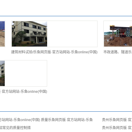
建筑材料试验/乐鱼网页版·官方站网站-乐鱼online(中国)
市政道路、隧道乐鱼
方站网站-乐鱼online(中国)
站网站-乐鱼online(中国) 质量乐鱼网页版·官方站网站-乐鱼
贵州乐鱼网页版·官方
您介绍常见的质量控制措
贵州乐鱼网页版·官