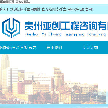
乐鱼网页版·官方站网站
你好！欢迎访问乐鱼网页版·官方站网站-乐鱼online(中国) 官网！
网站乐鱼网页版·官方
关于我们
新闻动态
公司简介
乐鱼网页版·官方站网站
站网站
宣传视频
行业新闻
组织架构
常见问题
乐鱼网页版·官方站网站
公司风采
办公环境