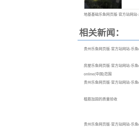
地基基础乐鱼网页版·官方站网站-乐鱼
相关新闻：
贵州乐鱼网页版·官方站网站-乐鱼o
房屋乐鱼网页版·官方站网站-乐鱼o
online(中国)范围
贵州乐鱼网页版·官方站网站-乐鱼o
植筋加固的质量验收
贵州乐鱼网页版·官方站网站-乐鱼o