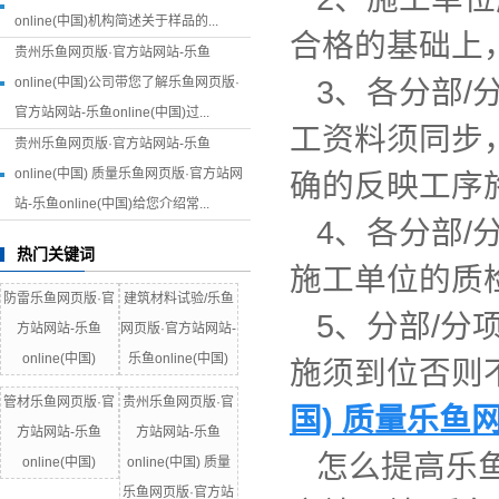
online(中国)机构简述关于样品的...
合格的基础上
贵州乐鱼网页版·官方站网站-乐鱼
online(中国)公司带您了解乐鱼网页版·
3、各分部/分
官方站网站-乐鱼online(中国)过...
工资料须同步
贵州乐鱼网页版·官方站网站-乐鱼
online(中国) 质量乐鱼网页版·官方站网
确的反映工序
站-乐鱼online(中国)给您介绍常...
4、各分部/分
热门关键词
施工单位的质
防雷乐鱼网页版·官
建筑材料试验/乐鱼
5、分部/分项
方站网站-乐鱼
网页版·官方站网站-
online(中国)
乐鱼online(中国)
施须到位否则
管材乐鱼网页版·官
贵州乐鱼网页版·官
国) 质量乐鱼网
方站网站-乐鱼
方站网站-乐鱼
怎么提高乐鱼网
online(中国)
online(中国) 质量
乐鱼网页版·官方站