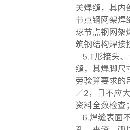
关焊缝，其内
节点钢网架焊缝
球节点钢网架焊
筑钢结构焊接技
5.T形接
缝，其焊脚尺
劳验算要求的
／2，且不应大
资料全数检查
6.焊缝表
孔、夹渣、弧