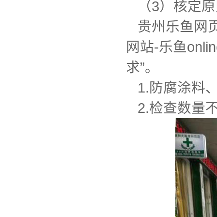
（3）核定原
贵州乐鱼网页版
网站-乐鱼on
求”。
1.防腐涂
2.检查数量