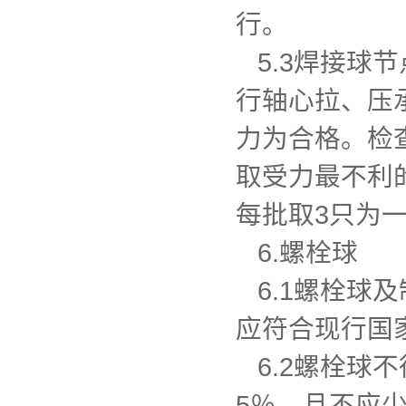
行。
5.3焊接
行轴心拉、压
力为合格。检查
取受力最不利的
每批取3只为
6.螺栓球
6.1螺栓
应符合现行国
6.2螺栓
5％，且不应少