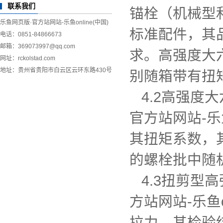
联系我们
锚栓（机械型
乐鱼网页版·官方站网站-乐鱼online(中国)
标准配件，其
电话：0851-84866673
邮箱：369073997@qq.com
求。高强度大
网址：rckolstad.com
地址：贵州省贵阳市白云区云环东路430号
别随箱带有扭
4.2高强度
官方站网站-乐鱼
其扭矩系数，
的螺栓批中随
4.3扭剪型
方站网站-乐鱼o
拉力，其检验