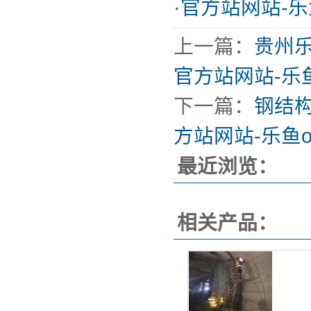
·官方站网站-乐鱼
上一篇：
贵州乐
官方站网站-乐
下一篇：
钢结构
方站网站-乐鱼on
最近浏览：
相关产品：