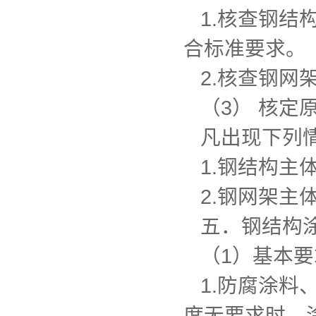
1.核查钢
合标准要求。
2.核查钢
（3） 核定
凡出现下列
1.钢结构
2.钢网架
五．钢结构涂装
（1）基本
1.防腐涂
度无要求时，