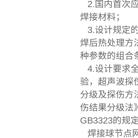
2.国内首次应
焊接材料；
3.设计规
焊后热处理方
种参数的组合
4.设计要
验，超声波探
分级及探伤方
伤结果分级法》
GB3323的规
焊接球节点