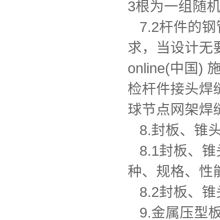
3根为一组随
7.2杆件
求，当设计无
online(中
检杆件接头焊
球节点网架焊缝
8.封板、锥
8.1封板
种、规格、性
8.2封板、
9.金属压型