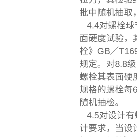
批中随机抽取
4.4对螺
面硬度试验，
栓》GB／T1
规定。对8.8
螺栓其表面硬度
规格的螺栓每6
随机抽检。
4.5对设
计要求，当设